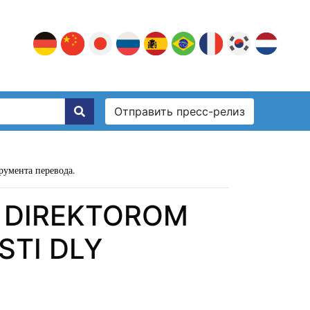
Отправить пресс-релиз
румента перевода.
A DIREKTOROM
STI DLY