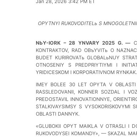
Jan 28, 2026 3:42 PM ET
OPYTNYI RUKOVODITELь S MNOGOLETNI
NЬY-IORK – 28 YNVARY 2025 G. —
Ci
KONTRAKTOV, RAD OBъYVITь O NAZNAC
BUDET KURIROVATь GLOBALьNUY STRA
OTNOSENIY S PREDPRIYTIYMI I INITI
YRIDICESKOM I KORPORATIVNOM RYNKAK.
IMEY BOLEE 30 LET OPYTA V OBLASTI 
RASSLEDOVANII, KONNER SOZDAL I VO
PREDOSTAVIL INNOVATIONNYE, ORIENTIR
STALKIVAYSIMSY S VYSOKORISKOVYMI 
OBLASTI DANNYK.
«GLUBOKII OPYT MAIKLA V OTRASLI I
RUKOVODYSEI KOMANDY», — SKAZAL MARK