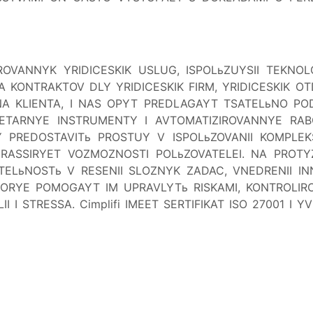
RIROVANNYK YRIDICESKIK USLUG, ISPOLьZUYSII TEKNO
 KONTRAKTOV DLY YRIDICESKIK FIRM, YRIDICESKIK 
NA KLIENTA, I NAS OPYT PREDLAGAYT TSATELьNO PO
RIETARNYE INSTRUMENTY I AVTOMATIZIROVANNYE RA
PREDOSTAVITь PROSTUY V ISPOLьZOVANII KOMPLEKS
 RASSIRYET VOZMOZNOSTI POLьZOVATELEI. NA PROTYZ
ELьNOSTь V RESENII SLOZNYK ZADAC, VNEDRENII INN
KOTORYE POMOGAYT IM UPRAVLYTь RISKAMI, KONTROLI
I I STRESSA. Cimplifi IMEET SERTIFIKAT ISO 27001 I 