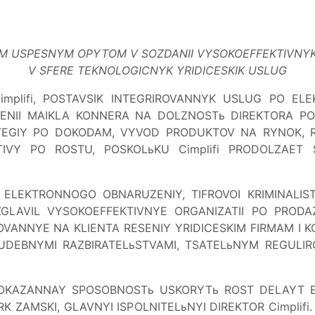
M USPESNYM OPYTOM V SOZDANII VYSOKOEFFEKTIVNYK 
V SFERE TEKNOLOGICNYK YRIDICESKIK USLUG
mplifi, POSTAVSIK INTEGRIROVANNYK USLUG PO EL
ENII MAIKLA KONNERA NA DOLZNOSTь DIREKTORA P
TEGIY PO DOKODAM, VYVOD PRODUKTOV NA RYNOK, R
ATIVY PO ROSTU, POSKOLьKU Cimplifi PRODOLZAET
ELEKTRONNOGO OBNARUZENIY, TIFROVOI KRIMINALISTIK
ZGLAVIL VYSOKOEFFEKTIVNYE ORGANIZATII PO PRODAZ
OVANNYE NA KLIENTA RESENIY YRIDICESKIM FIRMAM I
SUDEBNYMI RAZBIRATELьSTVAMI, TSATELьNYM REGULIR
 DOKAZANNAY SPOSOBNOSTь USKORYTь ROST DELAYT 
 ZAMSKI, GLAVNYI ISPOLNITELьNYI DIREKTOR Cimplifi