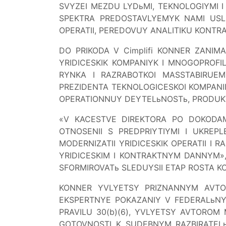
SVYZEI MEZDU LYDьMI, TEKNOLOGIYMI 
SPEKTRA PREDOSTAVLYEMYK NAMI USL
OPERATII, PEREDOVUY ANALITIKU KONTRA
DO PRIKODA V Cimplifi KONNER ZANI
YRIDICESKIK KOMPANIYK I MNOGOPROFI
RYNKA I RAZRABOTKOI MASSTABIRUEM
PREZIDENTA TEKNOLOGICESKOI KOMPANI
OPERATIONNUY DEYTELьNOSTь, PRODUKT
«V KACESTVE DIREKTORA PO DOKODAM
OTNOSENII S PREDPRIYTIYMI I UKREPL
MODERNIZATII YRIDICESKIK OPERATII I
YRIDICESKIM I KONTRAKTNYM DANNYM»
SFORMIROVATь SLEDUYSII ETAP ROSTA KO
KONNER YVLYETSY PRIZNANNYM AVTOR
EKSPERTNYE POKAZANIY V FEDERALьNY
PRAVILU 30(b)(6), YVLYETSY AVTOROM
GOTOVNOSTI K SUDEBNYM RAZBIRATEL