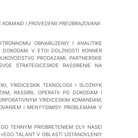
KOMAND I PROVEDENII PREOBRAZOVANII
EKTRONNOMU OBNARUZENIY I ANALITIKE
O DOKODAM. V ETOI DOLZNOSTI KONNER
UKOVODSTVO PRODAZAMI, PARTNERSKIE
 SVOE STRATEGICESKOE RASSIRENIE NA
I, YRIDICESKIK TEKNOLOGII I SLOZNYK
AM, RASSIRIL OPERATII PO DOKODAM I
 KORPORATIVNYM YRIDICESKIM KOMANDAM,
OVANIEM I MENYYSIMISY PROBLEMAMI V
EGO TENNYM PRIOBRETENIEM DLY NASEI
. «EGO TALANT V OBLASTI USTANOVLENIY