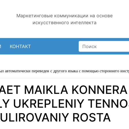
Маркетинговые коммуникации на основе
искусственного интеллекта
И
КОНТАКТ
ыл автоматически переведен с другого языка с помощью стороннего инст
ACAET MAIKLA KONNER
Y UKREPLENIY TENNO
MULIROVANIY ROSTA