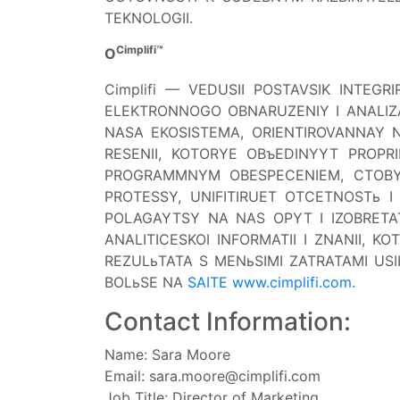
TEKNOLOGII.
Cimplifi™
O
Cimplifi — VEDUSII POSTAVSIK INTEG
ELEKTRONNOGO OBNARUZENIY I ANALIZA
NASA EKOSISTEMA, ORIENTIROVANNAY 
RESENII, KOTORYE OBъEDINYYT PROP
PROGRAMMNYM OBESPECENIEM, CTOBY 
PROTESSY, UNIFITIRUET OTCETNOSTь I
POLAGAYTSY NA NAS OPYT I IZOBRETAT
ANALITICESKOI INFORMATII I ZNANII, 
REZULьTATA S MENьSIMI ZATRATAMI USILI
BOLьSE NA
SAITE www.cimplifi.com
.
Contact Information:
Name: Sara Moore
Email:
sara.moore@cimplifi.com
Job Title: Director of Marketing