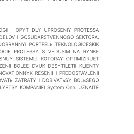
LOGII I OPYT DLY UPROSENIY PROTESSA
OTDELOV I GOSUDARSTVENNOGO SEKTORA.
DOBRANNYI PORTFELь TEKNOLOGICESKIK
BOCIE PROTESSY S VEDUSIM NA RYNKE
NUY SISTEMU, KOTORAY OPTIMIZIRUET
ENII BOLEE DVUK DESYTILETII KLIENTY
OVATIONNYK RESENII I PREDOSTAVLENII
ROVATь ZATRATY I DOBIVATьSY BOLьSEGO
YVLYETSY KOMPANIEI System One. UZNAITE