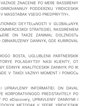
 VAZNOE ZNACENIE PO MERE RASSIRENIY
GRIROVANNUY PODDERZKU YRIDICESKIK
K V MASSTABAK VSEGO PREDPRIYTIY».
ATIONNOI DEYTELьNOSTI V GLOBALьNYK
OMMERCESKOI STRATEGIEI, RASSIRENIEM
ARьERE ON TAKZE ZANIMAL DOLZNOSTь
O OBNARUZENIY DANNYK, GDE KURIROVAL
OGO ROSTA, UGLUBLENII PARTNERSKIK
KOTORYE POLAGAYTSY NASI KLIENTY, OT
IY EDINYK ANALITICESKIK DANNYK PO IK
NDE V TAKOI VAZNYI MOMENT I POMOCь
 UPRAVLENIY INFORMATIEI. ON DAVAL
VE KORPORATIVNOGO PREDSTAVITELY PO
PO eDiscovery, UPRAVLENIY DANNYMI I
DOVYK METODAK V SFERE YRIDICESKIK