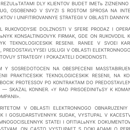
I REZULьTATAMI DLY KLIENTOV BUDET IMETь ZIZNENNO
UG, OSOBENNO V SVYZI S ROSTOM SPROSA NA INTE
KTOV I UNIFITIROVANNYE STRATEGII V OBLASTI DANNY
MAL RUKOVODYSIE DOLZNOSTI V SFERE PRODAZ I OPER
LьNYK KONSALTINGOVYK FIRMAK, GDE ON RUKOVODIL K
YK TEKNOLOGICESKIK RESENII. RANEE V SVOEI K
I, PREDOSTAVLYYSEI USLUGI V OBLASTI ELEKTRONNOG
OVUY STRATEGIY I POKAZATELI DOKODNOSTI.
 Y SOSREDOTOCEN NA OBESPECENII MASSTABIRUEM
ENII PRAKTICESKIK TEKNOLOGICESKIK RESENII, NA 
 RABOCIK PROTESSOV PO KONTRAKTAM DO PREDOSTAVLEN
, — SKAZAL KONNER. «Y RAD PRISOEDINITьSY K KOMA
MPANII».
ITETOM V OBLASTI ELEKTRONNOGO OBNARUZENIY I
K I GOSUDARSTVENNYK SUDAK, VYSTUPAL V KACEST
 MNOGOCISLENNYK STATEI I OFITIALьNYK DOKUMENTOV 
ьSTVAM. ON CASTO VYSTUPAET S DOKLADAMI O PERE