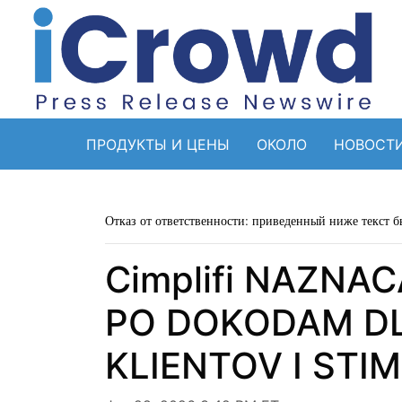
ПРОДУКТЫ И ЦЕНЫ
ОКОЛО
НОВОСТ
Отказ от ответственности: приведенный ниже текст б
Cimplifi NAZN
PO DOKODAM DL
KLIENTOV I STI