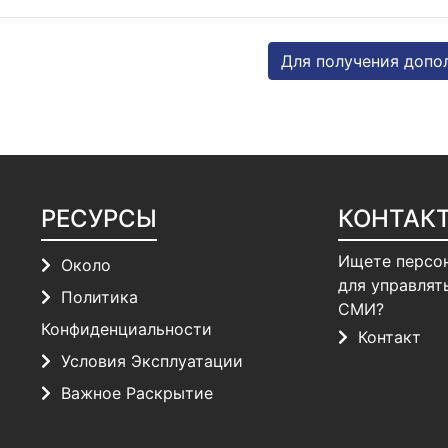
Для получения допо
РЕСУРСЫ
КОНТАК
Ищете персо
Около
для управлят
Политика
СМИ?
Конфиденциальности
Контакт
Условия Эксплуатации
Важное Раскрытие