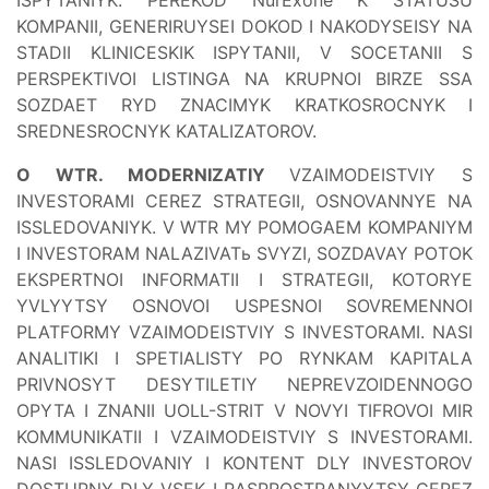
KOMPANII, GENERIRUYSEI DOKOD I NAKODYSEISY NA
STADII KLINICESKIK ISPYTANII, V SOCETANII S
PERSPEKTIVOI LISTINGA NA KRUPNOI BIRZE SSA
SOZDAET RYD ZNACIMYK KRATKOSROCNYK I
SREDNESROCNYK KATALIZATOROV.
O WTR. MODERNIZATIY
VZAIMODEISTVIY S
INVESTORAMI CEREZ STRATEGII, OSNOVANNYE NA
ISSLEDOVANIYK. V WTR MY POMOGAEM KOMPANIYM
I INVESTORAM NALAZIVATь SVYZI, SOZDAVAY POTOK
EKSPERTNOI INFORMATII I STRATEGII, KOTORYE
YVLYYTSY OSNOVOI USPESNOI SOVREMENNOI
PLATFORMY VZAIMODEISTVIY S INVESTORAMI. NASI
ANALITIKI I SPETIALISTY PO RYNKAM KAPITALA
PRIVNOSYT DESYTILETIY NEPREVZOIDENNOGO
OPYTA I ZNANII UOLL-STRIT V NOVYI TIFROVOI MIR
KOMMUNIKATII I VZAIMODEISTVIY S INVESTORAMI.
NASI ISSLEDOVANIY I KONTENT DLY INVESTOROV
DOSTUPNY DLY VSEK I RASPROSTRANYYTSY CEREZ