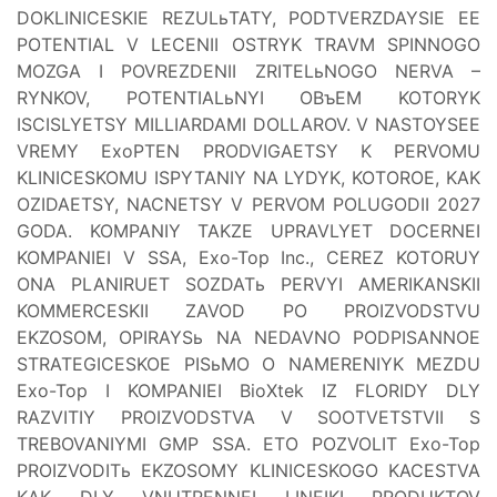
DOKLINICESKIE REZULьTATY, PODTVERZDAYSIE EE
POTENTIAL V LECENII OSTRYK TRAVM SPINNOGO
MOZGA I POVREZDENII ZRITELьNOGO NERVA –
RYNKOV, POTENTIALьNYI OBъEM KOTORYK
ISCISLYETSY MILLIARDAMI DOLLAROV. V NASTOYSEE
VREMY ExoPTEN PRODVIGAETSY K PERVOMU
KLINICESKOMU ISPYTANIY NA LYDYK, KOTOROE, KAK
OZIDAETSY, NACNETSY V PERVOM POLUGODII 2027
GODA. KOMPANIY TAKZE UPRAVLYET DOCERNEI
KOMPANIEI V SSA, Exo-Top Inc., CEREZ KOTORUY
ONA PLANIRUET SOZDATь PERVYI AMERIKANSKII
KOMMERCESKII ZAVOD PO PROIZVODSTVU
EKZOSOM, OPIRAYSь NA NEDAVNO PODPISANNOE
STRATEGICESKOE PISьMO O NAMERENIYK MEZDU
Exo-Top I KOMPANIEI BioXtek IZ FLORIDY DLY
RAZVITIY PROIZVODSTVA V SOOTVETSTVII S
TREBOVANIYMI GMP SSA. ETO POZVOLIT Exo-Top
PROIZVODITь EKZOSOMY KLINICESKOGO KACESTVA
KAK DLY VNUTRENNEI LINEIKI PRODUKTOV