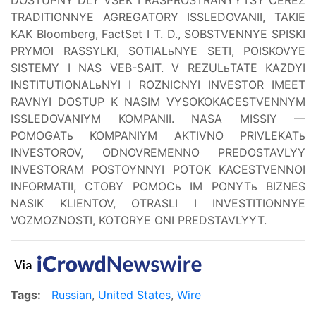
TRADITIONNYE AGREGATORY ISSLEDOVANII, TAKIE
KAK Bloomberg, FactSet I T. D., SOBSTVENNYE SPISKI
PRYMOI RASSYLKI, SOTIALьNYE SETI, POISKOVYE
SISTEMY I NAS VEB-SAIT. V REZULьTATE KAZDYI
INSTITUTIONALьNYI I ROZNICNYI INVESTOR IMEET
RAVNYI DOSTUP K NASIM VYSOKOKACESTVENNYM
ISSLEDOVANIYM KOMPANII. NASA MISSIY —
POMOGATь KOMPANIYM AKTIVNO PRIVLEKATь
INVESTOROV, ODNOVREMENNO PREDOSTAVLYY
INVESTORAM POSTOYNNYI POTOK KACESTVENNOI
INFORMATII, CTOBY POMOCь IM PONYTь BIZNES
NASIK KLIENTOV, OTRASLI I INVESTITIONNYE
VOZMOZNOSTI, KOTORYE ONI PREDSTAVLYYT.
Tags:
Russian
,
United States
,
Wire