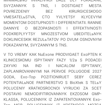
SVYZANNYK S TNS, I DOSTIGAET MESTA
POVREZDENIY BEZ KIRURGICESKOGO
VMESATELьSTVA, CTO YVLYETSY KLYCEVYM
MOMENTOM DOSTUPNOSTI I DIFFERENTIATII. RANNIE
DANNYE O BEZOPASNOSTI I EFFEKTIVNOSTI
PODKREPLYYTSY MNOZESTVOM UBEDITELьNYK
DOKLINICESKIK REZULьTATOV PO DVUM OSNOVNYM
POKAZANIYM, SVYZANNYM S TNS.
V TO VREMY KAK NuExone PRODVIGAET ExoPTEN K
KLINICESKOMU ISPYTANIY FAZY 1/2a S PODACEI
ZAYVKI NA IND I NACALOM ISPYTANIY,
ZAPLANIROVANNYMI NA PERVOE POLUGODIE 2027
GODA, Exo-Top POZITIONIRUET SEBY CEREZ
POTENTIALьNOE PARTNERSTVO S BioXtek S TELьY
POLUCENIY KRATKOSROCNOI VYRUCKI ZA SCET
POSTAVKI NEMODIFITIROVANNYK EKZOSOM GMP-
KLASSA, POLUCENNYK IZ ZAPATENTOVANNYK Exo-
Top MCB, POLUCENNYK IZ KOSTNOGO MOZGA