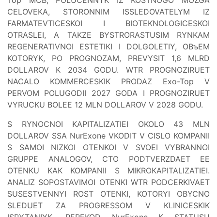
CELOVEKA, STORONNIM ISSLEDOVATELYM IZ
FARMATEVTICESKOI I BIOTEKNOLOGICESKOI
OTRASLEI, A TAKZE BYSTRORASTUSIM RYNKAM
REGENERATIVNOI ESTETIKI I DOLGOLETIY, OBъEM
KOTORYK, PO PROGNOZAM, PREVYSIT 1,6 MLRD
DOLLAROV K 2034 GODU. WTR PROGNOZIRUET
NACALO KOMMERCESKIK PRODAZ Exo-Top V
PERVOM POLUGODII 2027 GODA I PROGNOZIRUET
VYRUCKU BOLEE 12 MLN DOLLAROV V 2028 GODU.
S RYNOCNOI KAPITALIZATIEI OKOLO 43 MLN
DOLLAROV SSA NurExone VKODIT V CISLO KOMPANII
S SAMOI NIZKOI OTENKOI V SVOEI VYBRANNOI
GRUPPE ANALOGOV, CTO PODTVERZDAET EE
OTENKU KAK KOMPANII S MIKROKAPITALIZATIEI.
ANALIZ SOPOSTAVIMOI OTENKI WTR PODCERKIVAET
SUSESTVENNYI ROST OTENKI, KOTORYI OBYCNO
SLEDUET ZA PROGRESSOM V KLINICESKIK
ISPYTANIYK. PEREKOD NurExone K STATUSU