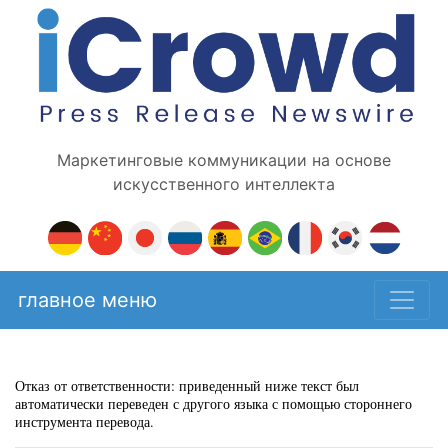
Маркетинговые коммуникации на основе
искусственного интеллекта
главное меню
Отказ от ответственности: приведенный ниже текст был
автоматически переведен с другого языка с помощью стороннего
инструмента перевода.