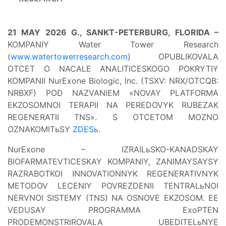
21 MAY 2026 G., SANKT-PETERBURG, FLORIDA –
KOMPANIY Water Tower Research
(
www.watertowerresearch.com
) OPUBLIKOVALA
OTCET O NACALE ANALITICESKOGO POKRYTIY
KOMPANII NurExone Biologic, Inc. (TSXV: NRX/OTCQB:
NRBXF) POD NAZVANIEM «NOVAY PLATFORMA
EKZOSOMNOI TERAPII NA PEREDOVYK RUBEZAK
REGENERATII TNS». S OTCETOM MOZNO
OZNAKOMITьSY
ZDESь
.
NurExone – IZRAILьSKO-KANADSKAY
BIOFARMATEVTICESKAY KOMPANIY, ZANIMAYSAYSY
RAZRABOTKOI INNOVATIONNYK REGENERATIVNYK
METODOV LECENIY POVREZDENII TENTRALьNOI
NERVNOI SISTEMY (TNS) NA OSNOVE EKZOSOM. EE
VEDUSAY PROGRAMMA ExoPTEN
PRODEMONSTRIROVALA UBEDITELьNYE