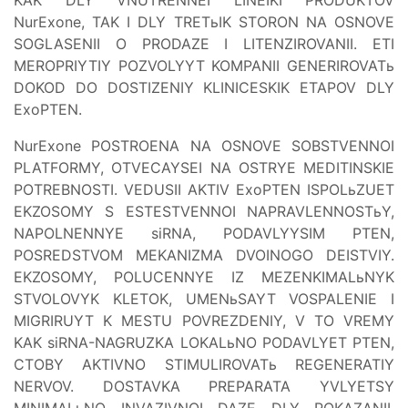
NurExone, TAK I DLY TRETьIK STORON NA OSNOVE
SOGLASENII O PRODAZE I LITENZIROVANII. ETI
MEROPRIYTIY POZVOLYYT KOMPANII GENERIROVATь
DOKOD DO DOSTIZENIY KLINICESKIK ETAPOV DLY
ExoPTEN.
NurExone POSTROENA NA OSNOVE SOBSTVENNOI
PLATFORMY, OTVECAYSEI NA OSTRYE MEDITINSKIE
POTREBNOSTI. VEDUSII AKTIV ExoPTEN ISPOLьZUET
EKZOSOMY S ESTESTVENNOI NAPRAVLENNOSTьY,
NAPOLNENNYE siRNA, PODAVLYYSIM PTEN,
POSREDSTVOM MEKANIZMA DVOINOGO DEISTVIY.
EKZOSOMY, POLUCENNYE IZ MEZENKIMALьNYK
STVOLOVYK KLETOK, UMENьSAYT VOSPALENIE I
MIGRIRUYT K MESTU POVREZDENIY, V TO VREMY
KAK siRNA-NAGRUZKA LOKALьNO PODAVLYET PTEN,
CTOBY AKTIVNO STIMULIROVATь REGENERATIY
NERVOV. DOSTAVKA PREPARATA YVLYETSY
MINIMALьNO INVAZIVNOI DAZE DLY POKAZANII,