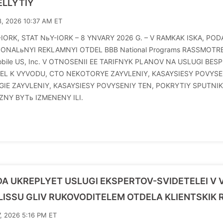
ELLYTIY
8, 2026 10:37 AM ET
IORK, STAT NьY-IORK – 8 YNVARY 2026 G. – V RAMKAK ISKA, POD
IONALьNYI REKLAMNYI OTDEL BBB National Programs RASSMOTR
bile US, Inc. V OTNOSENII EE TARIFNYK PLANOV NA USLUGI BESPR
SEL K VYVODU, CTO NEKOTORYE ZAYVLENIY, KASAYSIESY POVYS
GIE ZAYVLENIY, KASAYSIESY POVYSENIY TEN, POKRYTIY SPUTNIK
ZNY BYTь IZMENENY ILI.
A UKREPLYET USLUGI EKSPERTOV-SVIDETELEI V V
ISSU GLIV RUKOVODITELEM OTDELA KLIENTSKIK RE
7, 2026 5:16 PM ET