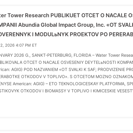
ter Tower Research PUBLIKUET OTCET O NACALE 
PANII Abundia Global Impact Group, Inc. «OT SVA
OVERENNYK I MODULьNYK PROEKTOV PO PERERAB
12, 2026 4:07 PM ET
NVARY 2026 G., SANKT-PETERBURG, FLORIDA – Water Tower Resea
BLIKOVALA OTCET O NACALE OSVESENIY DEYTELьNOSTI KOMPANII A
rican: AGIG) POD NAZVANIEM «OT SVALKI K SAF; PRODVIZENIE
ERABOTKE OTKODOV V TOPLIVO». S OTCETOM MOZNO OZNAKOMITьS
. (NYSE American: AGIG) – ETO TEKNOLOGICESKAY PLATFORMA, S
STIKOVYK OTKODOV I BIOMASSY V TOPLIVO I KIMICESKIE VESESTV