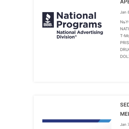
AP
Jan 
NьY-
NAT
T‑Mo
PRI
DRU
DOL
SED
MEL
Jan 