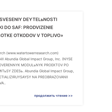
OSVESENIY DEYTELьNOSTI
LKI DO SAF: PRODVIZENIE
OTKE OTKODOV V TOPLIVO»
rch (www.watertowerresearch.com)
bundia Global Impact Group, Inc. (NYSE
 PROVERENNYK MODULьNYK PROEKTOV PO
Y ZDESь. Abundia Global Impact Group,
PETIALIZIRUYSAYSY NA PREOBRAZOVANII
A..
продолжить чтение >>