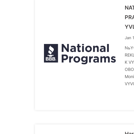
NA
PRA
YV
Jan 
NьY
REK
K VY
OBO
Mon
VYV
Har