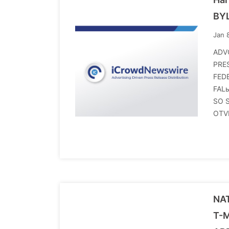
BY
Jan 
ADV
PRE
FED
FAL
SO 
OTV
NA
T-M