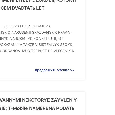
 CEM DVADTATь LET
 BOLEE 23 LET V TYRьME ZA
ISK O NARUSENII GRAZDANSKIK PRAV V
NNYK NARUSENIYK KONSTITUTII, OT
POKAZANII, A TAKZE V SISTEMNYK SBOYK
ORGANOV. MUR TREBUET PRIVLECENIY K
продолжить чтение >>
OVANNYMI NEKOTORYE ZAYVLENIY
GIE; T-Mobile NAMERENA PODATь