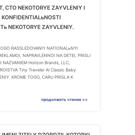
, CTO NEKOTORYE ZAYVLENIY I
II KONFIDENTIALьNOSTI
ь NEKOTORYE ZAYVLENIY.
STNOGO RASSLEDOVANIY NATIONALьNYI
REKLAMOI, NAPRAVLENNOI NA DETEI, PRISLI
 NAZVANIEM Horizon Brands, LLC,
TVA Tiny Traveler Ai Classic Baby
LENIY. KROME TOGO, CARU PRISLA K
продолжить чтение >>
 IMENI ZITELY DZORDZII, KOTORYI