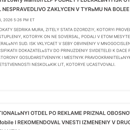
L NESPRAVEDLIVO ZAKLYCEN V TYRьMU NA BOLEE
8, 2026 5:26 PM ET
OKATY SEDRIKA MURA, ZITELY STATA DZORDZIY, KOTORYI PROVEL
STUPLENIY, KOTORYK ON NE SOVERSAL, PODALI V ETOM MESYTE 
ERALьNYI SUD. ISK VKLYCAET V SEBY OBVINENIY V MNOGOCISLE
ьSIFIKATII DOKAZATELьSTV DO PRINUZDENIY SVIDETELEI K DACE 
STORONY GOSUDARSTVENNYK I MESTNYK PRAVOOKRANITELьNYK 
ETSTVENNOSTI NESKOLьKIK LIT, KOTORYE UCASTVOVALI.
TIONALьNYI OTDEL PO REKLAME PRIZNAL OBOSN
obile I REKOMENDOVAL VNESTI IZMENENIY V DRU