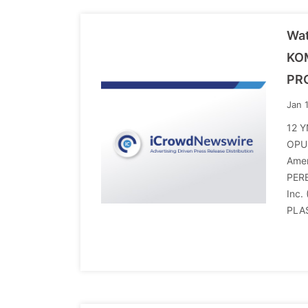
Wa
KOM
PR
Jan 
12 Y
OPU
Ame
PER
Inc
PLA