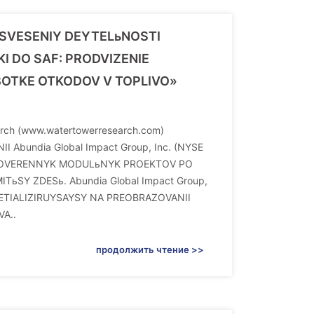
OSVESENIY DEYTELьNOSTI
LKI DO SAF: PRODVIZENIE
OTKE OTKODOV V TOPLIVO»
rch (www.watertowerresearch.com)
bundia Global Impact Group, Inc. (NYSE
 PROVERENNYK MODULьNYK PROEKTOV PO
Y ZDESь. Abundia Global Impact Group,
PETIALIZIRUYSAYSY NA PREOBRAZOVANII
A..
продолжить чтение >>