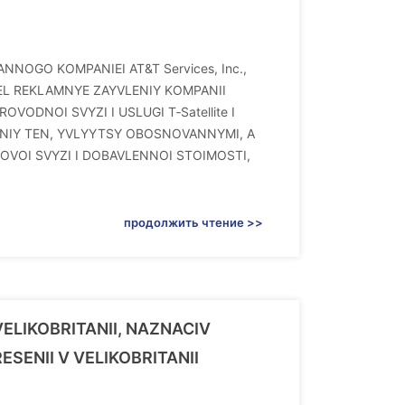
ANNOGO KOMPANIEI AT&T Services, Inc.,
EL REKLAMNYE ZAYVLENIY KOMPANII
OVODNOI SVYZI I USLUGI T‑Satellite I
ENIY TEN, YVLYYTSY OBOSNOVANNYMI, A
OVOI SVYZI I DOBAVLENNOI STOIMOSTI,
продолжить чтение >>
ELIKOBRITANII, NAZNACIV
SENII V VELIKOBRITANII