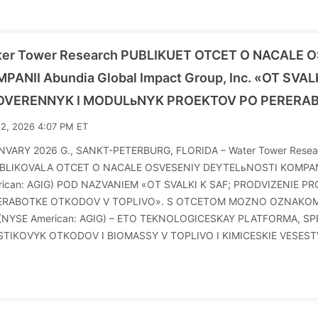
ter Tower Research PUBLIKUET OTCET O NACALE 
PANII Abundia Global Impact Group, Inc. «OT SVA
OVERENNYK I MODULьNYK PROEKTOV PO PERERAB
12, 2026 4:07 PM ET
NVARY 2026 G., SANKT-PETERBURG, FLORIDA – Water Tower Resea
BLIKOVALA OTCET O NACALE OSVESENIY DEYTELьNOSTI KOMPANII A
rican: AGIG) POD NAZVANIEM «OT SVALKI K SAF; PRODVIZENIE
ERABOTKE OTKODOV V TOPLIVO». S OTCETOM MOZNO OZNAKOMITьS
. (NYSE American: AGIG) – ETO TEKNOLOGICESKAY PLATFORMA, S
STIKOVYK OTKODOV I BIOMASSY V TOPLIVO I KIMICESKIE VESESTV