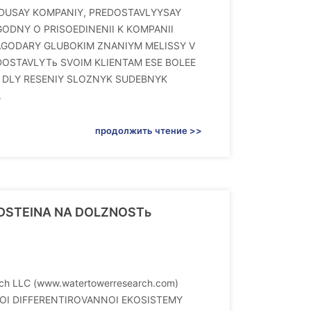
 VEDUSAY KOMPANIY, PREDOSTAVLYYSAY
ODNY O PRISOEDINENII K KOMPANII
LAGODARY GLUBOKIM ZNANIYM MELISSY V
DOSTAVLYTь SVOIM KLIENTAM ESE BOLEE
V DLY RESENIY SLOZNYK SUDEBNYK
.
продолжить чтение >>
LDSTEINA NA DOLZNOSTь
ch LLC (www.watertowerresearch.com)
OI DIFFERENTIROVANNOI EKOSISTEMY