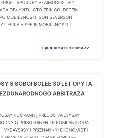
IZIRUET SPOSOBY VZAIMODEISTVIY
RADA OBъYVITь, CTO ERIK GOLDSTEIN
 PO MOBILьNOSTI. SON SEVERSON,
YT ERIKA V SFERE MOBILьNOSTI I
продолжить чтение >>
OSY S SOBOI BOLEE 30 LET OPYTA
 MEZDUNARODNOGO ARBITRAZA
VEDUSAY KOMPANIY, PREDOSTAVLYYSAY
DNY O PRISOEDINENII K KOMPANII D-RA
 VYDAYSIISY I PRIZNANNYI EKONOMIST I
NER SEDA Experts. D-R KILьDRES —