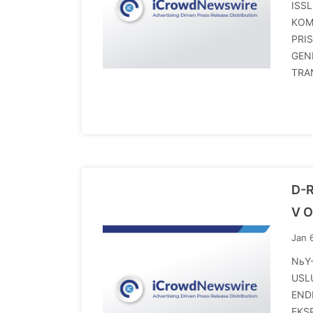
ISS
KOM
PRI
GEN
TRA
D-R
V 
Jan 
NьY
USL
END
EKS