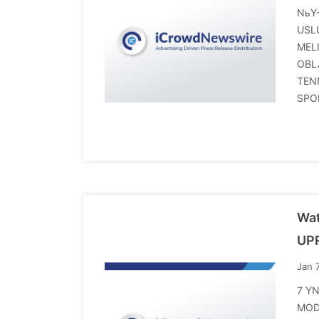
NьY
USL
MEL
OBL
TEN
SPO
Wa
UP
Jan 
7 YN
MOD