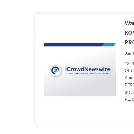
Wa
KOM
PR
Jan 
12 Y
OPU
Ame
PER
Inc
PLA