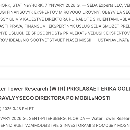
-IORK, STAT NьY-IORK, 7 YNVARY 2026 G. — SEDA Experts LLC,
UGI FINANSOVYK EKSPERTOV MIROVOGO UROVNY, OBъYVILA SEG
ISSY GLIV V KACESTVE DIREKTORA PO RABOTE S KLIENTAMI. «B
ASTI PRAVA, FINANSOV I EKSPERTNYK USLUG SEDA SMOZET PRE
NYE USLUGI. EE SPOSOBNOSTь PRIVLEKATь VEDUSIK EKSPERTO
ROV IDEALьNO SOOTVETSTVUET NASEI MISSII — USTANAVLIVATь
ter Tower Research (WTR) PRIGLASAET ERIKA GO
RAVLYYSEGO DIREKTORA PO MOBILьNOSTI
7, 2026 3:48 PM ET
VARY 2026 G., SENT-PITERSBERG, FLORIDA — Water Tower Resear
ERNIZIRUET VZAIMODEISTVIE S INVESTORAMI S POMOSьY MOSN