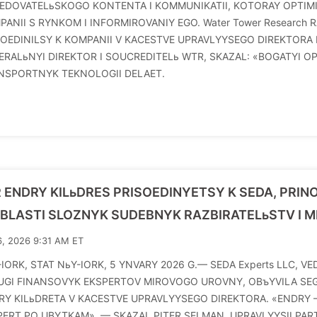
LEDOVATELьSKOGO KONTENTA I KOMMUNIKATII, KOTORAY OPTIM
PANII S RYNKOM I INFORMIROVANIY EGO. Water Tower Research 
SOEDINILSY K KOMPANII V KACESTVE UPRAVLYYSEGO DIREKTORA
ERALьNYI DIREKTOR I SOUCREDITELь WTR, SKAZAL: «BOGATYI OP
NSPORTNYK TEKNOLOGII DELAET.
 ENDRY KILьDRES PRISOEDINYETSY K SEDA, PRIN
OBLASTI SLOZNYK SUDEBNYK RAZBIRATELьSTV I
6, 2026 9:31 AM ET
-IORK, STAT NьY-IORK, 5 YNVARY 2026 G.— SEDA Experts LLC, 
UGI FINANSOVYK EKSPERTOV MIROVOGO UROVNY, OBъYVILA SEGO
RY KILьDRETA V KACESTVE UPRAVLYYSEGO DIREKTORA. «ENDRY —
PERT PO UBYTKAM», — SKAZAL PITER SELMAN, UPRAVLYYSII PART