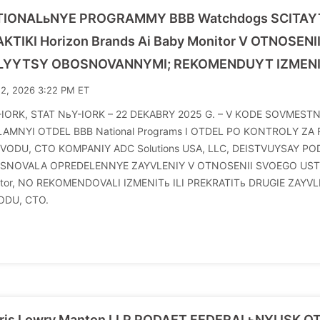
TIONALьNYE PROGRAMMY BBB Watchdogs SCITAYT
KTIKI Horizon Brands Ai Baby Monitor V OTNOSEN
LYYTSY OBOSNOVANNYMI; REKOMENDUYT IZMENIT
12, 2026 3:22 PM ET
-IORK, STAT NьY-IORK – 22 DEKABRY 2025 G. – V KODE SOVME
LAMNYI OTDEL BBB National Programs I OTDEL PO KONTROLY ZA 
VODU, CTO KOMPANIY ADC Solutions USA, LLC, DEISTVUYSAY POD
SNOVALA OPREDELENNYE ZAYVLENIY V OTNOSENII SVOEGO USTROIS
itor, NO REKOMENDOVALI IZMENITь ILI PREKRATITь DRUGIE ZAYV
ODU, CTO.
ris Lowry Manton LLP PODAET FEDERALьNYI ISK OT