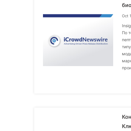
био
Oct 
Insi
По т
пепт
типу
моди
марк
прои
Кон
Клю