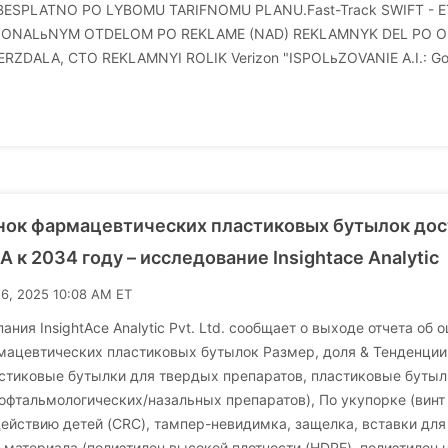
 BESPLATNO PO LYBOMU TARIFNOMU PLANU.Fast-Track SWIFT -
IONALьNYM OTDELOM PO REKLAME (NAD) REKLAMNYK DEL PO 
RZDALA, CTO REKLAMNYI ROLIK Verizon "ISPOLьZOVANIE A.I.: Go
ок фармацевтических пластиковых бутылок дост
 к 2034 году – исследование Insightace Analytic
16, 2025 10:08 AM ET
ания InsightAce Analytic Pvt. Ltd. сообщает о выходе отчета о
ацевтических пластиковых бутылок Размер, доля & Тенденции 
стиковые бутылки для твердых препаратов, пластиковые бутыл
офтальмологических/назальных препаратов), По укупорке (винт
ействию детей (CRC), тампер-невидимка, защелка, вставки для
 материала (полиэтилен высокой плотности (HDPE), полиэтилен н