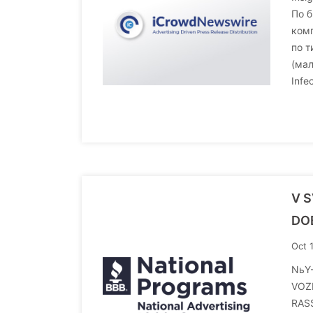
По б
комп
по т
(мал
Infe
V 
DOB
Oct 
NьY-
VOZ
RASS