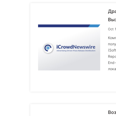
Дра
Выз
Oct 
Комп
полу
(Sof
Repo
End-
лока
Воз