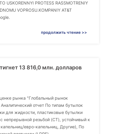
 ETO USKORENNYI PROTESS RASSMOTRENIY
ODNOMU VOPROSU.KOMPANIY AT&T
ogle.
продолжить чтение >>
игнет 13 816,0 млн. долларов
б оценке рынка "Глобальный рынок
Аналитический отчет По типам бутылок
ки для жидкости, пластиковые бутылки
 с непрерывной резьбой (CT), устойчивый к
 капельниц/евро-капельниц, Другие), По
изкой плотности (LDPE),