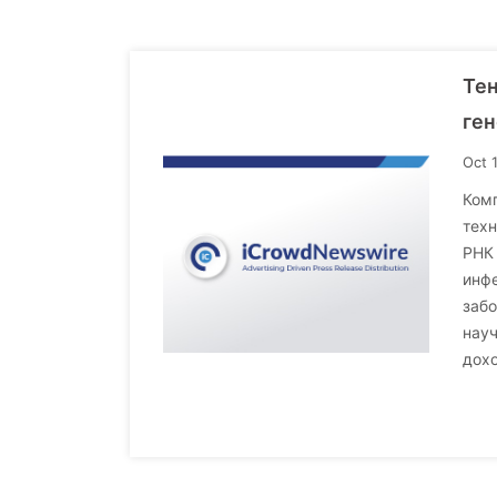
Те
ген
Oct 
Комп
тех
РНК
инфе
забо
науч
дохо