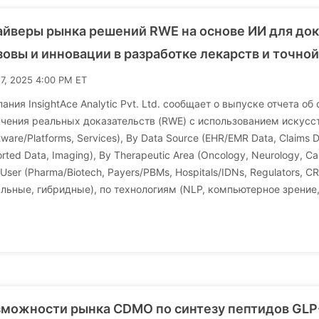
йверы рынка решений RWE на основе ИИ для док
овы и инновации в разработке лекарств и точно
17, 2025 4:00 PM ET
ания InsightAce Analytic Pvt. Ltd. сообщает о выпуске отчета 
чения реальных доказательств (RWE) с использованием искусст
tware/Platforms, Services), By Data Source (EHR/EMR Data, Claims D
rted Data, Imaging), By Therapeutic Area (Oncology, Neurology, Ca
User (Pharma/Biotech, Payers/PBMs, Hospitals/IDNs, Regulators,
льные, гибридные), по технологиям (NLP, компьютерное зрение,
можности рынка CDMO по синтезу пептидов GLP-