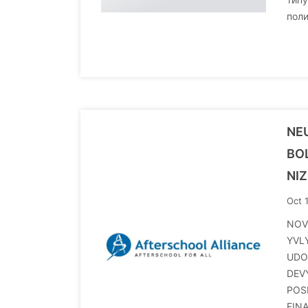
поли
NE
BO
NI
Oct 
NOV
YVL
UDO
DEV
POS
FIN