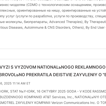
изнес-моделям (CDMO с технологическим оснащением, производ
лексные, ориентированные на нишу, ориентированные на устойч
ипу услуг (услуги по разработке, услуги по производству, спец
ые молекулы, биопрепараты, Advanced Therapies), By Therapeutic
ctious Diseases, Autoimmune & CNS Disorders, Others), By End User 
SVYZI S VYZOVOM NATIONALьNOGO REKLAMNOGO 
ROVOLьNO PREKRATILA DEISTVIE ZAYVLENIY O "B
16, 2025 11:14 AM ET
IORK, STAT NьY-IORK, 16 OKTYBRY 2025 GODA - V KODE RASSMO
BUZDENNOGO KOMPANIEI AT&T Services, Inc., NATIONALьNYI OTD
MOTREL ZAYVLENIY KOMPANII Verizon Communications Inc. O TO