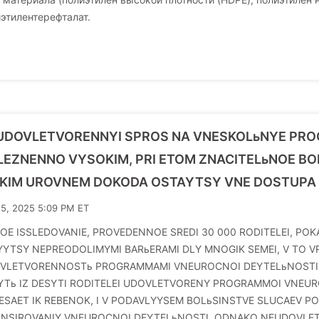
этилентерефталат.
UDOVLETVORENNYI SPROS NA VNESKOLьNYE PR
LEZNENNO VYSOKIM, PRI ETOM ZNACITELьNOE BOL
ZKIM UROVNEM DOKODA OSTAYTSY VNE DOSTUPA 
15, 2025 5:09 PM ET
OE ISSLEDOVANIE, PROVEDENNOE SREDI 30 000 RODITELEI, PO
YYTSY NEPREODOLIMYMI BARьERAMI DLY MNOGIK SEMEI, V TO V
VLETVORENNOSTь PROGRAMMAMI VNEUROCNOI DEYTELьNOSTI R
YTь IZ DESYTI RODITELEI UDOVLETVORENY PROGRAMMOI VNEU
ESAET IK REBENOK, I V PODAVLYYSEM BOLьSINSTVE SLUCAEV PO
ANSIROVANIY VNEUROCNOI DEYTELьNOSTI. ODNAKO NEUDOVLE