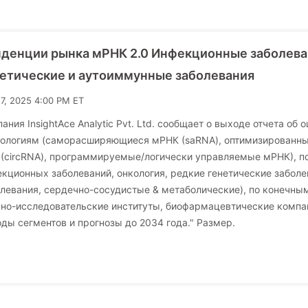
нденции рынка мРНК 2.0 Инфекционные заболева
етические и аутоиммунные заболевания
17, 2025 4:00 PM ET
ания InsightAce Analytic Pvt. Ltd. сообщает о выходе отчета об
нологиям (саморасширяющиеся мРНК (saRNA), оптимизированн
 (circRNA), программируемые/логически управляемые мРНК), п
кционных заболеваний, онкология, редкие генетические забол
левания, сердечно-сосудистые & метаболические), по конечным
но-исследовательские институты, биофармацевтические компан
ды сегментов и прогнозы до 2034 года." Размер.