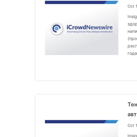
Oct 
Insi
здор
напи
(про
расп
года
Те
авт
Oct 
Insi