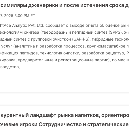
симиляры дженерики и после истечения срока д
17, 2025 3:00 PM ET
ghtAce Analytic Pvt. Ltd. сообщает о выходе отчета об оценке р
ехнологиям синтеза (твердофазный пептидный синтез (SPPS), ж
идный синтез с групповой очисткой (GAP-PS), гибридные технол
 услуг (аналитика и разработка процессов, крупномасштабное п
фикация пептидов, технология очистки, разработка рецептур, 
ировка, предварительные и регистрационные партии), по масш
зводство,.
курентный ландшафт рынка напитков, ориентиро
чевые игроки Сотрудничество и стратегические