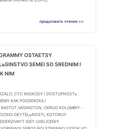
продолжить чтение >>
OGRAMMY OSTAETSY
ьSINSTVO SEMEI SO SREDNIM I
K NIM
KAZALO, CTO RASKODY I DOSTUPNOSTь
REMY KAK PODDERZKA I
ASTUT.VASINGTON, OKRUG KOLUMBIY -
ROCNOI DEYTELьNOSTI, KOTORUY
DDERZIVAYT IDEY UVELICENIY
TVORENNYI SPROS BOLEZNENNO VYSOK VO