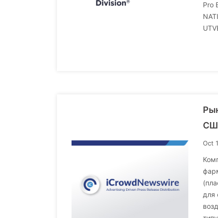
Pro
NAT
UTVE
Рын
США
Oct 
Комп
фарм
(пла
для 
возд
типу