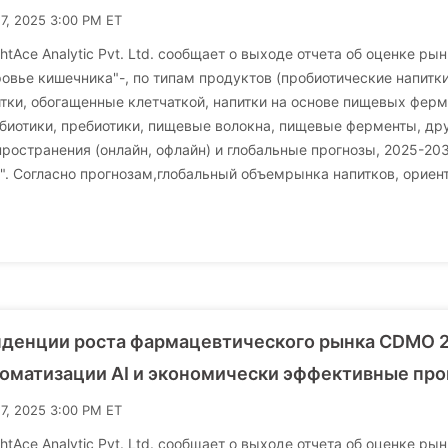
17, 2025 3:00 PM ET
ghtAce Analytic Pvt. Ltd. сообщает о выходе отчета об оценке р
овье кишечника"-, по типам продуктов (пробиотические напитки
тки, обогащенные клетчаткой, напитки на основе пищевых ферме
биотики, пребиотики, пищевые волокна, пищевые ферменты, дру
ространения (онлайн, офлайн) и глобальные прогнозы, 2025-20
". Согласно прогнозам,глобальный объемрынка напитков, ориен
нденции роста фармацевтического рынка CDMO 
оматизации AI и экономически эффективные пр
17, 2025 3:00 PM ET
ghtAce Analytic Pvt. Ltd. сообщает о выходе отчета об оценке 