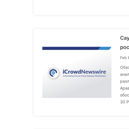
Сау
рос
Feb 
Обзо
анал
раз
Арав
обо
30 Р