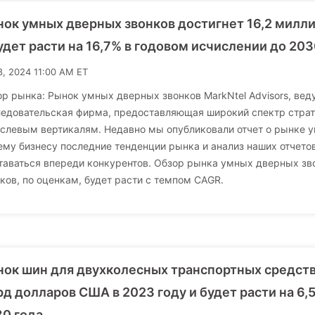
ок умных дверных звонков достигнет 16,2 милл
удет расти на 16,7% в годовом исчислении до 203
8, 2024 11:00 AM ET
р рынка: Рынок умных дверных звонков MarkNtel Advisors, вед
ледовательская фирма, предоставляющая широкий спектр страт
аслевым вертикалям. Недавно мы опубликовали отчет о рынке 
му бизнесу последние тенденции рынка и анализ наших отчето
таваться впереди конкурентов. Обзор рынка умных дверных зв
ков, по оценкам, будет расти с темпом CAGR.
ок шин для двухколесных транспортных средств
д долларов США в 2023 году и будет расти на 6,
0 года