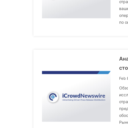
отра
ваше
опер
по о
Ана
сто
Feb 
Обзо
исс
отра
пред
обос
Рыно