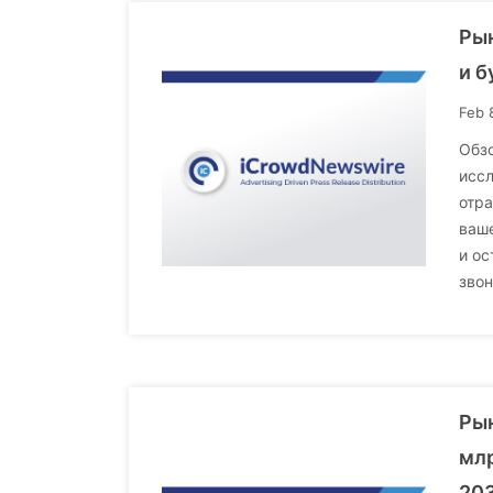
Рын
и б
Feb 
Обзо
исс
отр
ваше
и ос
звон
Рын
млр
203