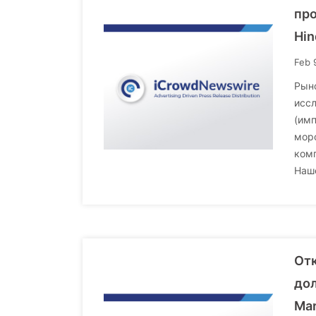
про
Hin
Feb 
Рыно
иссл
(им
моро
комп
Наш
Отк
дол
Mar