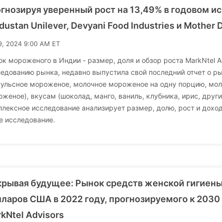
гнозируя уверенный рост на 13,49% в годовом ис
dustan Unilever, Devyani Food Industries и Mother D
9, 2024 9:00 AM ET
к мороженого в Индии - размер, доля и обзор роста MarkNtel A
едованию рынка, недавно выпустила свой последний отчет о р
пульсное мороженое, молочное мороженое на одну порцию, мол
женое), вкусам (шоколад, манго, ваниль, клубника, ирис, друг
лексное исследование анализирует размер, долю, рост и дохо
е исследование.
рывая будущее: Рынок средств женской гигиены
ларов США в 2022 году, прогнозируемого к 2030 г
kNtel Advisors