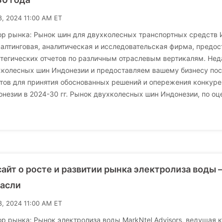
8, 2024 11:00 AM ET
р рынка: Рынок шин для двухколесных транспортных средств И
алтинговая, аналитическая и исследовательская фирма, предо
тегических отчетов по различным отраслевым вертикалям. Нед
хколесных шин Индонезии и предоставляем вашему бизнесу пос
тов для принятия обоснованных решений и опережения конкур
незии в 2024-30 гг. Рынок двухколесных шин Индонезии, по оце
айт о росте и развитии рынка электролиза воды –
расли
8, 2024 11:00 AM ET
р рынка: Рынок электролиза воды MarkNtel Advisors, ведущая к