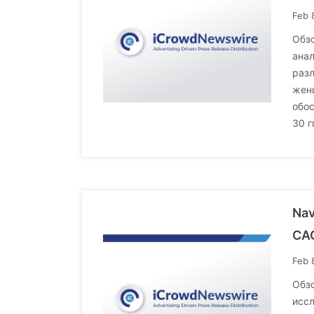
Feb 
Обзо
анал
разл
женщ
обо
30 г
Nav
CAG
Feb 
Обзо
исс