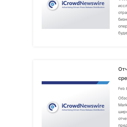
исс
отр
бизн
опер
буде
Отч
сре
Feb 
Обз
Mark
широ
отч
пред