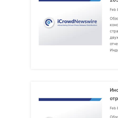
Feb 
Обзо
конс
стра
дву
отче
Индо
Инс
от
Feb 
Обзо